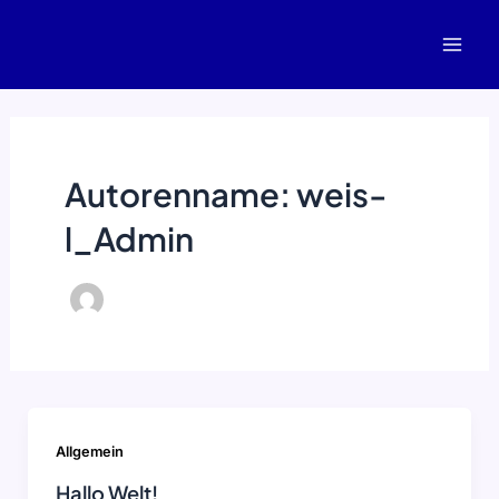
Zum
Mai
Inhalt
Men
springen
Autorenname: weis-
l_Admin
Allgemein
Hallo Welt!